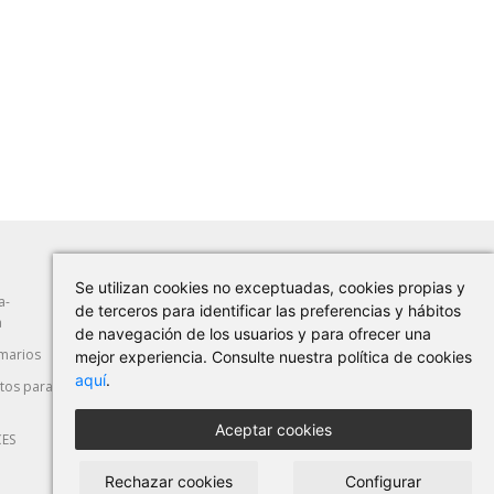
Se utilizan cookies no exceptuadas, cookies propias y
a-
Abrasión
Herramientas Manuales
de terceros para identificar las preferencias y hábitos
a
de navegación de los usuarios y para ofrecer una
marios
Máquina-Herramienta
Corte y Deformación
mejor experiencia. Consulte nuestra política de cookies
aquí
.
os para
Seguridad Laboral
Automoción
Aceptar cookies
CES
Rechazar cookies
Configurar