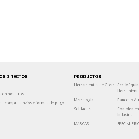
OS DIRECTOS
PRODUCTOS
s
Herramientas de Corte
Acc. Máquin
Herramient
 con nosotros
Metrología
Bancos y Ar
de compra, envíos y formas de pago
Soldadura
Complement
Industria
MARCAS
SPECIAL PRI