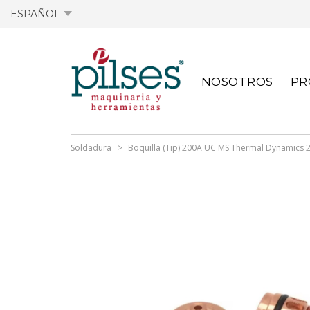
ESPAÑOL
OFERTAS ACTIVAS
FICHAS TÉCNICAS
OFERTAS ANTIGUA
FICHAS TÉCNICAS
NOSOTROS
PR
ACTIVAS
ANTERIORES
Soldadura
Boquilla (Tip) 200A UC MS Thermal Dynamics 