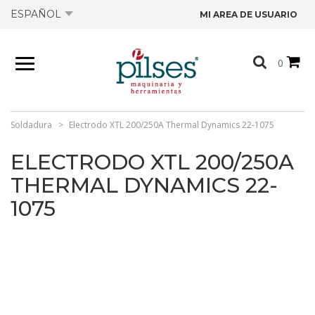
ESPAÑOL
MI AREA DE USUARIO
NOSOTROS
0
PRODUCTOS
TIENDA
Soldadura
Electrodo XTL 200/250A Thermal Dynamics 22-1075
ELECTRODO XTL 200/250A
OFERTAS
THERMAL DYNAMICS 22-
1075
CATÁLOGOS
CONTACTO
FICHAS TÉCNICAS