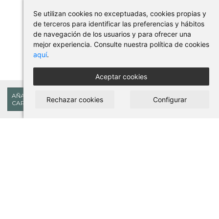
Se utilizan cookies no exceptuadas, cookies propias y
de terceros para identificar las preferencias y hábitos
de navegación de los usuarios y para ofrecer una
mejor experiencia. Consulte nuestra política de cookies
aquí
.
Aceptar cookies
40,23€
AÑADIR AL
Rechazar cookies
Configurar
CARRITO
COMPRAR EN PILSES
Condiciones de uso y compra
Aviso legal
Política de privacidad
Política de cookies