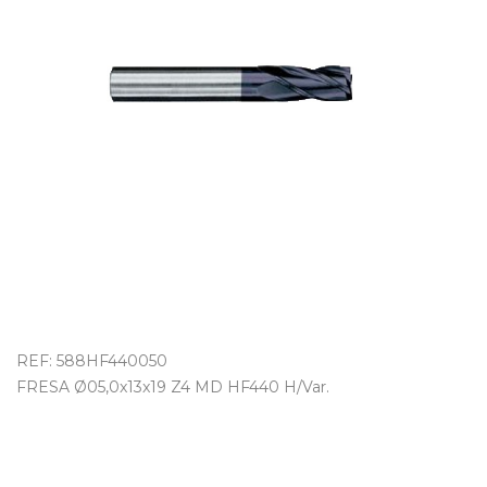
OUTLET
REF: 588HF440050
FRESA Ø05,0x13x19 Z4 MD HF440 H/Var.