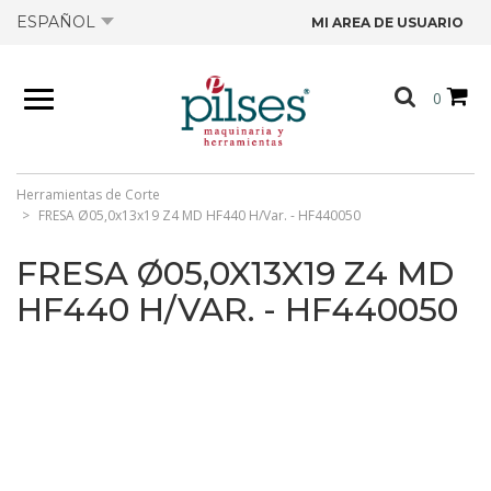
ESPAÑOL
MI AREA DE USUARIO
NOSOTROS
0
PRODUCTOS
TIENDA
Herramientas de Corte
FRESA Ø05,0x13x19 Z4 MD HF440 H/Var. - HF440050
OFERTAS
FRESA Ø05,0X13X19 Z4 MD
HF440 H/VAR. - HF440050
CATÁLOGOS
CONTACTO
FICHAS TÉCNICAS