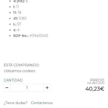
d (h6):
6
l:
11
l1:
18
d1:
3.80
L:
57
z:
4
EDP No.:
HF440040
ESTÁ COMPRANDO:
Utilizamos cookies
CANTIDAD
PRECIO
IVA INCLUIDO
40,23€
¿Tiene dudas?
Contáctenos