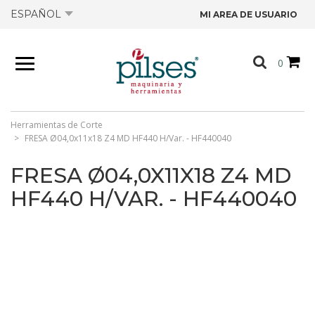
ESPAÑOL
MI AREA DE USUARIO
NOSOTROS
0
PRODUCTOS
TIENDA
Herramientas de Corte
FRESA Ø04,0x11x18 Z4 MD HF440 H/Var. - HF440040
OFERTAS
FRESA Ø04,0X11X18 Z4 MD
HF440 H/VAR. - HF440040
CATÁLOGOS
CONTACTO
FICHAS TÉCNICAS