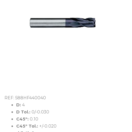
OUTLET
REF: 588HF440040
D:
4
D Tol.:
0/-0.030
C45º:
0.10
C45º Tol.:
+/-0.020