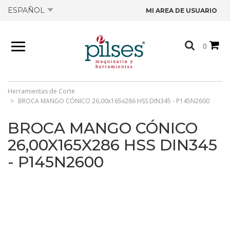
ESPAÑOL
MI AREA DE USUARIO
NOSOTROS
0
PRODUCTOS
TIENDA
Herramientas de Corte
BROCA MANGO CÓNICO 26,00x165x286 HSS DIN345 - P145N2600
OFERTAS
BROCA MANGO CÓNICO
26,00X165X286 HSS DIN345
CATÁLOGOS
- P145N2600
CONTACTO
FICHAS TÉCNICAS