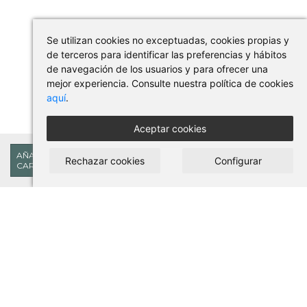
Se utilizan cookies no exceptuadas, cookies propias y
de terceros para identificar las preferencias y hábitos
de navegación de los usuarios y para ofrecer una
mejor experiencia. Consulte nuestra política de cookies
aquí
.
Aceptar cookies
141,46€
AÑADIR AL
Rechazar cookies
Configurar
CARRITO
COMPRAR EN PILSES
Condiciones de uso y compra
Aviso legal
Política de privacidad