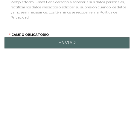
Webplatform. Usted tiene derecho a acceder a sus datos personales,
rectificar los datos inexactos o solicitar su supresión cuando los datos
ya no sean necesarios. Los términos se recogen en la Política de
Privacidad.
CAMPO OBLIGATORIO
ENVIAR