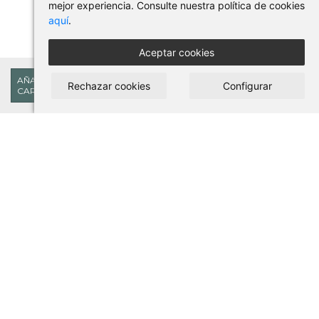
mejor experiencia. Consulte nuestra política de cookies
aquí
.
Aceptar cookies
323,49€
AÑADIR AL
Rechazar cookies
Configurar
CARRITO
COMPRAR EN PILSES
Condiciones de uso y compra
Aviso legal
Política de privacidad
Política de cookies
ACCESSOS DIRECTOS
Nosotros