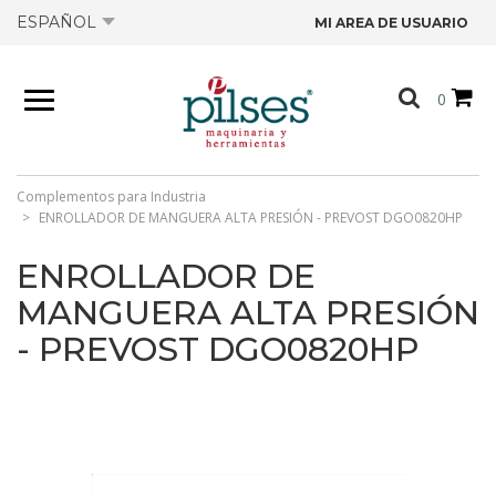
ESPAÑOL
MI AREA DE USUARIO
NOSOTROS
0
PRODUCTOS
TIENDA
Complementos para Industria
ENROLLADOR DE MANGUERA ALTA PRESIÓN - PREVOST DGO0820HP
OFERTAS
ENROLLADOR DE
MANGUERA ALTA PRESIÓN
CATÁLOGOS
- PREVOST DGO0820HP
CONTACTO
FICHAS TÉCNICAS