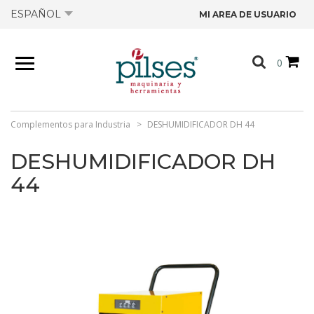
ESPAÑOL
MI AREA DE USUARIO
NOSOTROS
0
PRODUCTOS
TIENDA
Complementos para Industria
DESHUMIDIFICADOR DH 44
DESHUMIDIFICADOR DH
OFERTAS
44
CATÁLOGOS
CONTACTO
FICHAS TÉCNICAS