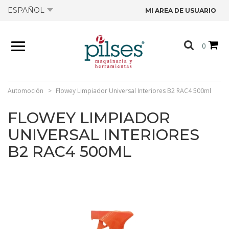
ESPAÑOL
MI AREA DE USUARIO
NOSOTROS
0
PRODUCTOS
TIENDA
Automoción
Flowey Limpiador Universal Interiores B2 RAC4 500ml
FLOWEY LIMPIADOR
OFERTAS
UNIVERSAL INTERIORES
B2 RAC4 500ML
CATÁLOGOS
CONTACTO
FICHAS TÉCNICAS