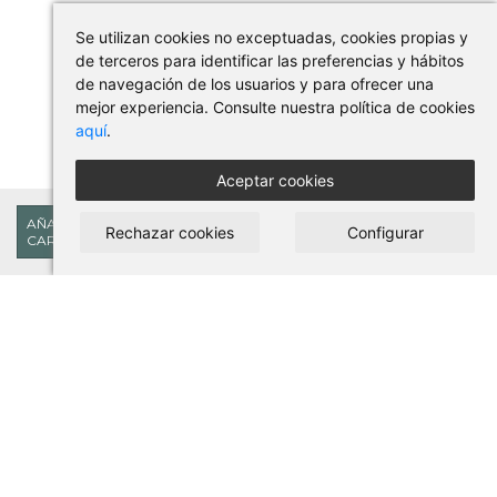
Se utilizan cookies no exceptuadas, cookies propias y
de terceros para identificar las preferencias y hábitos
de navegación de los usuarios y para ofrecer una
mejor experiencia. Consulte nuestra política de cookies
aquí
.
Aceptar cookies
8,29€
AÑADIR AL
Rechazar cookies
Configurar
CARRITO
COMPRAR EN PILSES
Condiciones de uso y compra
Aviso legal
Política de privacidad
Política de cookies