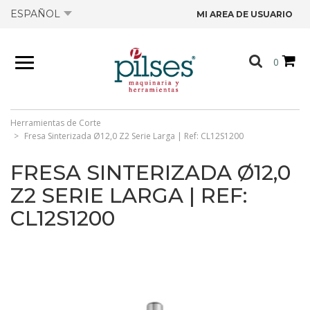
ESPAÑOL
MI AREA DE USUARIO
NOSOTROS
0
PRODUCTOS
TIENDA
Herramientas de Corte
Fresa Sinterizada Ø12,0 Z2 Serie Larga | Ref: CL12S1200
OFERTAS
FRESA SINTERIZADA Ø12,0
Z2 SERIE LARGA | REF:
CATÁLOGOS
CL12S1200
CONTACTO
FICHAS TÉCNICAS