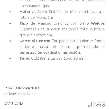
ancho para una evacuación de viruta excepcional
en ranuras ciegas).
Material:
Acero Sinterizado (Alta resistencia a la
rotura por vibración).
Tipo de Mango:
Cilíndrico con plano
Weldon
(Garantiza una sujeción mecánica total contra el
giro y la extracción).
Corte al Centro:
Equipada con un diente frontal
cortante hasta el centro, permitiendo la
penetración vertical e inmersión
.
Serie:
CL12 (Serie Larga /
Long Series
).
ESTÁ COMPRANDO:
Utilizamos cookies
CANTIDAD
PRECIO
IVA INCLUIDO