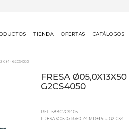
S
ODUCTOS
TIENDA
OFERTAS
CATÁLOGOS
2 CS4 - G2CS4050
FRESA Ø05,0X13X50 
G2CS4050
REF: 588G2CS405
FRESA Ø05,0x13x50 Z4 MD+Rec. G2 CS4