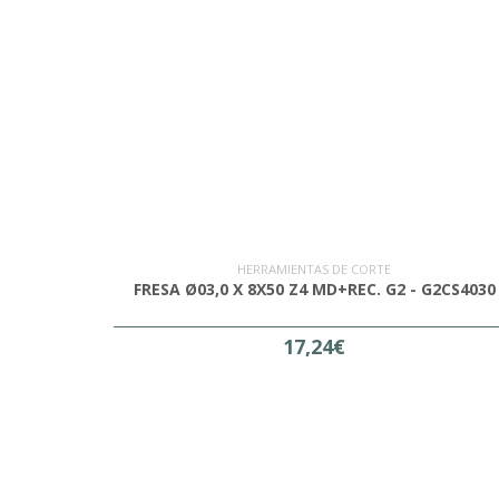
HERRAMIENTAS DE CORTE
FRESA Ø03,0 X 8X50 Z4 MD+REC. G2 - G2CS4030
17,24€