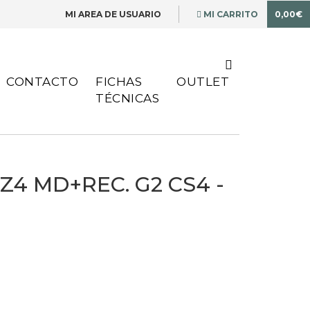
MI AREA DE USUARIO
MI CARRITO
0,00€
CONTACTO
FICHAS
OUTLET
TÉCNICAS
Z4 MD+REC. G2 CS4 -