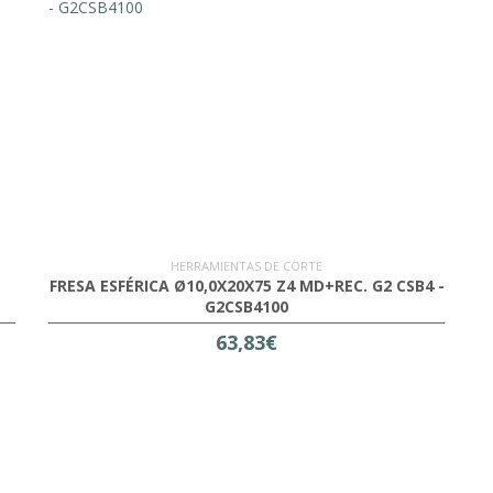
HERRAMIENTAS DE CORTE
FRESA ESFÉRICA Ø10,0X20X75 Z4 MD+REC. G2 CSB4 -
G2CSB4100
63,83€