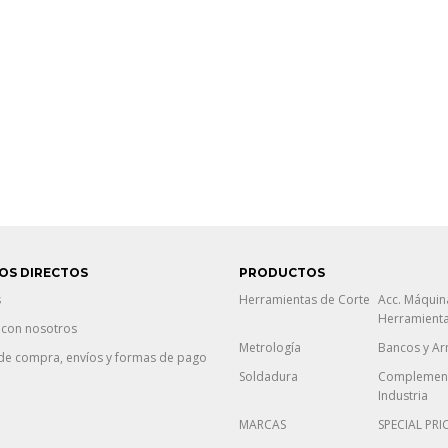
OS DIRECTOS
PRODUCTOS
s
Herramientas de Corte
Acc. Máquin
Herramient
 con nosotros
Metrología
Bancos y Ar
de compra, envíos y formas de pago
Soldadura
Complement
Industria
MARCAS
SPECIAL PRI