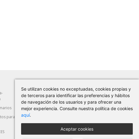
Se utilizan cookies no exceptuadas, cookies propias y
a-
Abrasión
Herramientas Manuales
de terceros para identificar las preferencias y hábitos
a
de navegación de los usuarios y para ofrecer una
marios
Máquina-Herramienta
Corte y Deformación
mejor experiencia. Consulte nuestra política de cookies
aquí
.
os para
Seguridad Laboral
Automoción
Aceptar cookies
CES