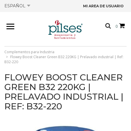
ESPAÑOL
MI AREA DE USUARIO
NOSOTROS
0
PRODUCTOS
TIENDA
Complementos para Industria
Flowey Boost Cleaner Green B32 220KG | Prelavado industrial | Ref:
B32-220
OFERTAS
FLOWEY BOOST CLEANER
GREEN B32 220KG |
CATÁLOGOS
PRELAVADO INDUSTRIAL |
REF: B32-220
CONTACTO
FICHAS TÉCNICAS