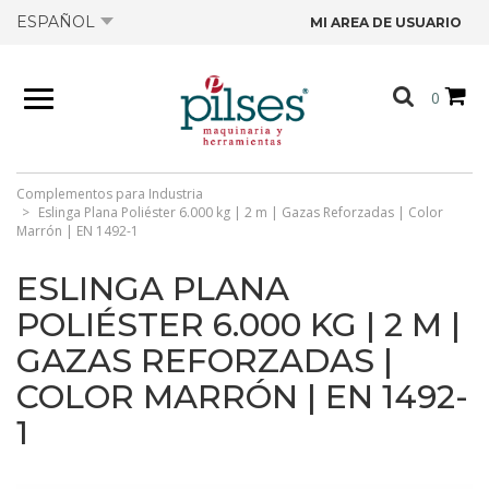
ESPAÑOL
MI AREA DE USUARIO
NOSOTROS
0
PRODUCTOS
TIENDA
Complementos para Industria
Eslinga Plana Poliéster 6.000 kg | 2 m | Gazas Reforzadas | Color
Marrón | EN 1492-1
OFERTAS
ESLINGA PLANA
POLIÉSTER 6.000 KG | 2 M |
CATÁLOGOS
GAZAS REFORZADAS |
COLOR MARRÓN | EN 1492-
CONTACTO
1
FICHAS TÉCNICAS