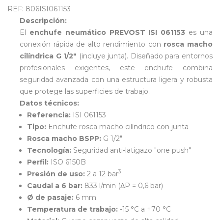
REF: 806ISI061153
Descripción:
El
enchufe neumático PREVOST ISI 061153
es una
conexión rápida de alto rendimiento con
rosca macho
cilíndrica G 1/2"
(incluye junta). Diseñado para entornos
profesionales exigentes, este enchufe combina
seguridad avanzada con una estructura ligera y robusta
que protege las superficies de trabajo.
Datos técnicos:
Referencia:
ISI 061153
Tipo:
Enchufe rosca macho cilíndrico con junta
Rosca macho BSPP:
G 1/2"
Tecnología:
Seguridad anti-latigazo "one push"
Perfil:
ISO 6150B
3
Presión de uso:
2 a 12 bar
Caudal a 6 bar:
833 l/min (ΔP = 0,6 bar)
Ø de pasaje:
6 mm
Temperatura de trabajo:
-15 °C a +70 °C