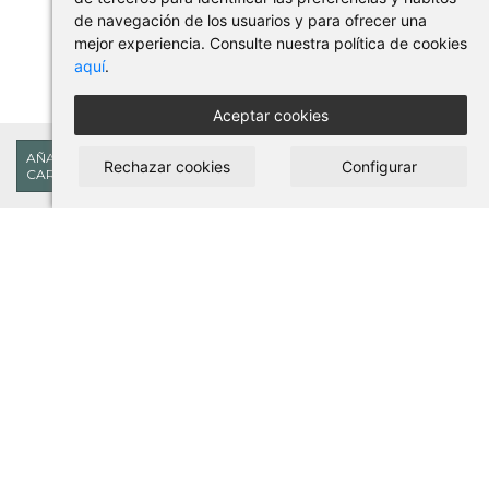
de navegación de los usuarios y para ofrecer una
mejor experiencia. Consulte nuestra política de cookies
aquí
.
Aceptar cookies
27,59€
AÑADIR AL
Rechazar cookies
Configurar
CARRITO
COMPRAR EN PILSES
Condiciones de uso y compra
Aviso legal
Política de privacidad
Política de cookies
ACCESSOS DIRECTOS