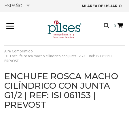
ESPAÑOL
MI AREA DE USUARIO
NOSOTROS
0
PRODUCTOS
TIENDA
Aire Comprimido
Enchufe rosca macho cilíndrico con junta G1/2 | Ref: ISI 061153 |
PREVOST
OFERTAS
ENCHUFE ROSCA MACHO
CILÍNDRICO CON JUNTA
CATÁLOGOS
G1/2 | REF: ISI 061153 |
PREVOST
CONTACTO
FICHAS TÉCNICAS