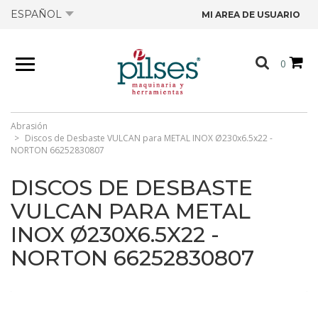
ESPAÑOL
MI AREA DE USUARIO
NOSOTROS
0
PRODUCTOS
TIENDA
Abrasión
Discos de Desbaste VULCAN para METAL INOX Ø230x6.5x22 -
NORTON 66252830807
OFERTAS
DISCOS DE DESBASTE
VULCAN PARA METAL
CATÁLOGOS
INOX Ø230X6.5X22 -
NORTON 66252830807
CONTACTO
FICHAS TÉCNICAS