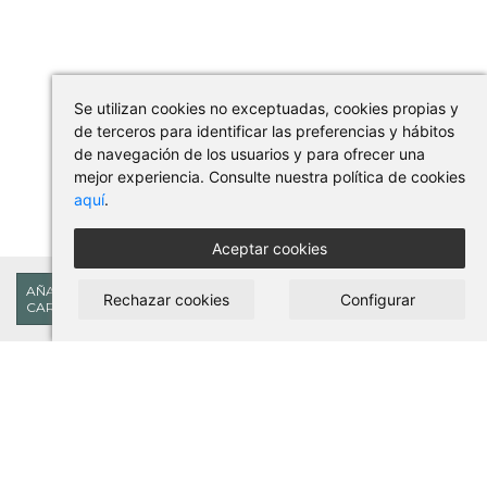
Se utilizan cookies no exceptuadas, cookies propias y
de terceros para identificar las preferencias y hábitos
de navegación de los usuarios y para ofrecer una
mejor experiencia. Consulte nuestra política de cookies
aquí
.
Aceptar cookies
77,44€
AÑADIR AL
Rechazar cookies
Configurar
CARRITO
COMPRAR EN PILSES
Condiciones de uso y compra
Aviso legal