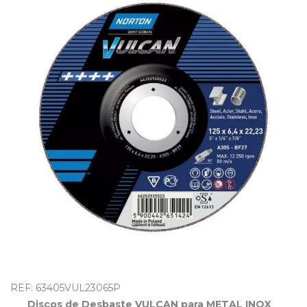
OUTLET
REF: 63405VUL23065P
Discos de Desbaste VULCAN para METAL INOX