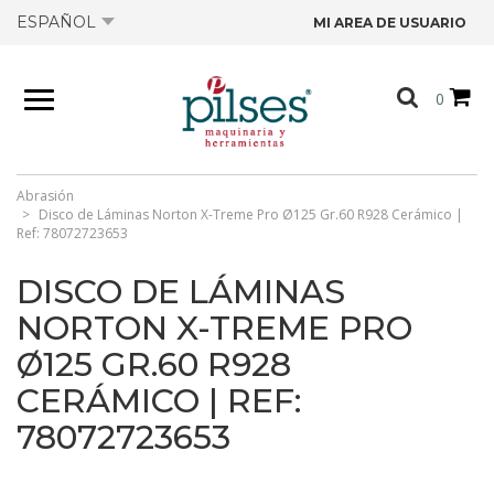
ESPAÑOL
MI AREA DE USUARIO
NOSOTROS
0
PRODUCTOS
TIENDA
Abrasión
Disco de Láminas Norton X-Treme Pro Ø125 Gr.60 R928 Cerámico |
Ref: 78072723653
OFERTAS
DISCO DE LÁMINAS
NORTON X-TREME PRO
CATÁLOGOS
Ø125 GR.60 R928
CERÁMICO | REF:
CONTACTO
78072723653
FICHAS TÉCNICAS