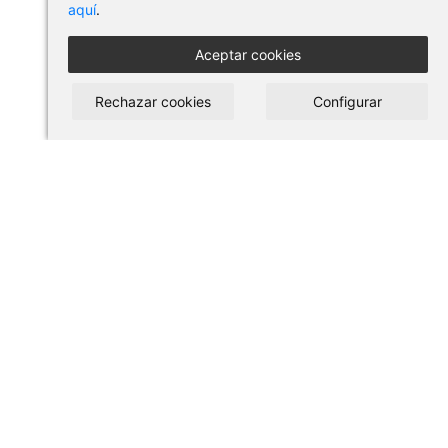
aquí
.
Aceptar cookies
Rechazar cookies
Configurar
COMPRAR EN PILSES
Condiciones de uso y compra
Aviso legal
Política de privacidad
Política de cookies
ACCESSOS DIRECTOS
Nosotros