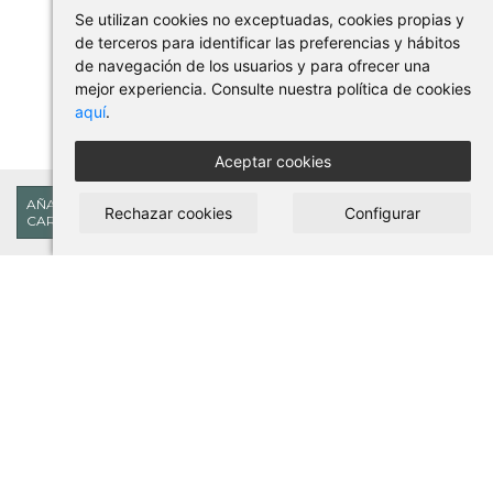
Se utilizan cookies no exceptuadas, cookies propias y
de terceros para identificar las preferencias y hábitos
de navegación de los usuarios y para ofrecer una
mejor experiencia. Consulte nuestra política de cookies
aquí
.
Aceptar cookies
49,37€
AÑADIR AL
Rechazar cookies
Configurar
CARRITO
COMPRAR EN PILSES
Condiciones de uso y compra
Aviso legal
Política de privacidad
Política de cookies