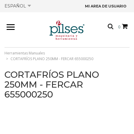
ESPAÑOL
MI AREA DE USUARIO
NOSOTROS
0
PRODUCTOS
TIENDA
Herramientas Manuales
CORTAFRÍOS PLANO 250MM - FERCAR 655000250
OFERTAS
CORTAFRÍOS PLANO
250MM - FERCAR
CATÁLOGOS
655000250
CONTACTO
FICHAS TÉCNICAS