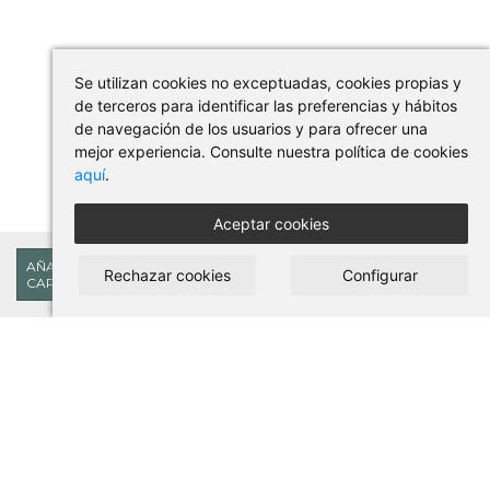
Se utilizan cookies no exceptuadas, cookies propias y
de terceros para identificar las preferencias y hábitos
de navegación de los usuarios y para ofrecer una
mejor experiencia. Consulte nuestra política de cookies
aquí
.
Aceptar cookies
12,17€
AÑADIR AL
Rechazar cookies
Configurar
CARRITO
COMPRAR EN PILSES
Condiciones de uso y compra
Aviso legal