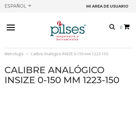
ESPAÑOL
MI AREA DE USUARIO
NOSOTROS
0
PRODUCTOS
TIENDA
Metrología
Calibre Analógico INSIZE 0-150 mm 1223-150
CALIBRE ANALÓGICO
OFERTAS
INSIZE 0-150 MM 1223-150
CATÁLOGOS
CONTACTO
FICHAS TÉCNICAS