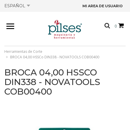
ESPAÑOL
MI AREA DE USUARIO
NOSOTROS
0
PRODUCTOS
TIENDA
Herramientas de Corte
BROCA 04,00 HSSCo DIN338 - NOVATOOLS COB00400
OFERTAS
BROCA 04,00 HSSCO
DIN338 - NOVATOOLS
CATÁLOGOS
COB00400
CONTACTO
FICHAS TÉCNICAS