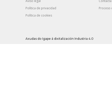
Aviso legal
Contacta
Política de privacidad
Proceso 
Política de cookies
Axudas do Igape á dixitalización Industria 4.0
Esta empresa foi beneficiaria dunha axuda do programa do IGAPE “
transformación dixital da empresa e favorecer o crecemento e co
acceso a servizos de apoio avanzados.
Operación cofinanciada pola Unión Europea | Programa Operativ
competitivo | Unha maneira de facer Europa