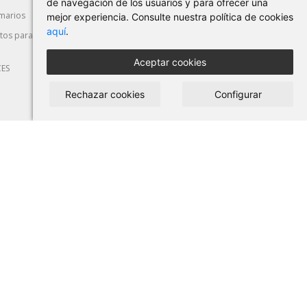
de navegación de los usuarios y para ofrecer una
marios
Máquina-Herramienta
Corte y Deformación
mejor experiencia. Consulte nuestra política de cookies
aquí
.
os para
Seguridad Laboral
Automoción
Aceptar cookies
CES
Rechazar cookies
Configurar