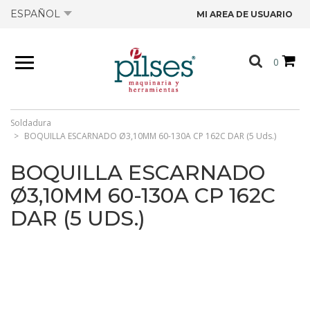
ESPAÑOL
MI AREA DE USUARIO
NOSOTROS
0
PRODUCTOS
TIENDA
Soldadura
BOQUILLA ESCARNADO Ø3,10MM 60-130A CP 162C DAR (5 Uds.)
OFERTAS
BOQUILLA ESCARNADO
Ø3,10MM 60-130A CP 162C
CATÁLOGOS
DAR (5 UDS.)
CONTACTO
FICHAS TÉCNICAS