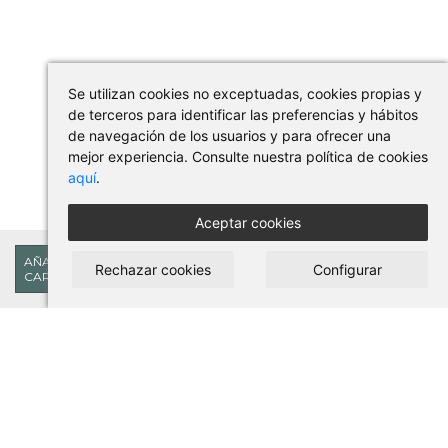
Se utilizan cookies no exceptuadas, cookies propias y
de terceros para identificar las preferencias y hábitos
de navegación de los usuarios y para ofrecer una
mejor experiencia. Consulte nuestra política de cookies
aquí
.
Aceptar cookies
47,31€
AÑADIR AL
Rechazar cookies
Configurar
CARRITO
COMPRAR EN PILSES
Condiciones de uso y compra
Aviso legal