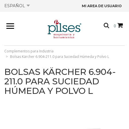
ESPAÑOL
MI AREA DE USUARIO
NOSOTROS
0
PRODUCTOS
TIENDA
Complementos para Industria
Bolsas Kärcher 6.904-211.0 para Suciedad Húmeda y Polvo L
OFERTAS
BOLSAS KÄRCHER 6.904-
211.0 PARA SUCIEDAD
CATÁLOGOS
HÚMEDA Y POLVO L
CONTACTO
FICHAS TÉCNICAS