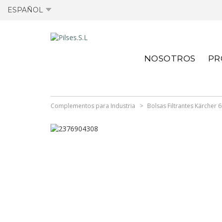
ESPAÑOL
OFERTAS ACTIVAS
FICHAS TÉCNICAS
OFERTAS ANTIGUA
FICHAS TÉCNICAS
NOSOTROS
PR
ACTIVAS
ANTERIORES
Complementos para Industria
Bolsas Filtrantes Kärcher 6