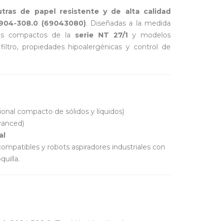
tras de papel resistente y de alta calidad
.904-308.0 (69043080)
. Diseñadas a la medida
ales compactos de la
serie NT 27/1
y modelos
iltro, propiedades hipoalergénicas y control de
ional compacto de sólidos y líquidos)
vanced)
al
ompatibles y robots aspiradores industriales con
uilla.