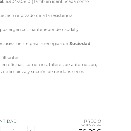
l:
6.904-308.0 (También identificada como
écnico reforzado de alta resistencia.
hipoalergénico, mantenedor de caudal y
clusivamente para la recogida de
Suciedad
filtrantes.
en oficinas, comercios, talleres de automoción,
s de limpieza y succión de residuos secos
NTIDAD
PRECIO
IVA INCLUIDO