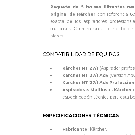
Paquete de 5 bolsas filtrantes neu
original de Kärcher
con referencia
6
exacta de los aspiradores profesion
multiusos. Ofrecen un alto efecto de f
olores.
COMPATIBILIDAD DE EQUIPOS
Kärcher NT 27/1
(Aspirador profes
Kärcher NT 27/1 Adv
(Versión Ad
Kärcher NT 27/1 Adv Profession
Aspiradoras Multiusos Kärcher
c
especificación técnica para esta boq
ESPECIFICACIONES TÉCNICAS
Fabricante:
Kärcher.