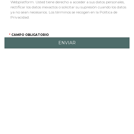
Webplatform. Usted tiene derecho a acceder a sus datos personales,
rectificar los datos inexactos o solicitar su supresión cuando los datos
ya no sean necesarios. Los términos se recogen en la Política de
Privacidad.
CAMPO OBLIGATORIO
ENVIAR