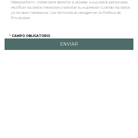
Webplatform. Usted tiene derecho a acceder a sus datos personales,
rectificar los datos inexactos o solicitar su supresión cuando los datos
ya no sean necesarios. Los términos se recogen en la Política de
Privacidad.
CAMPO OBLIGATORIO
ENVIAR