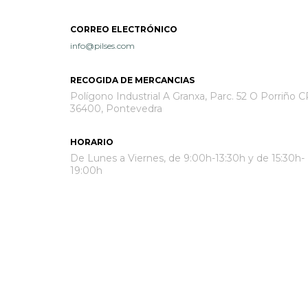
CORREO ELECTRÓNICO
info@pilses.com
RECOGIDA DE MERCANCIAS
Polígono Industrial A Granxa, Parc. 52 O Porriño C
36400, Pontevedra
HORARIO
De Lunes a Viernes, de 9:00h-13:30h y de 15:30h-
19:00h