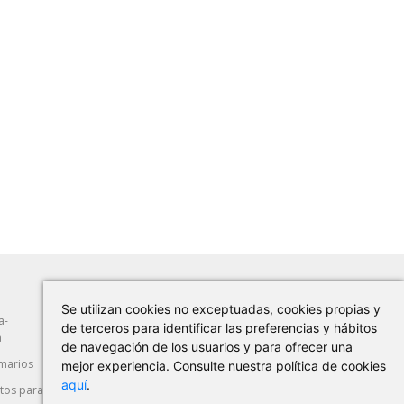
Se utilizan cookies no exceptuadas, cookies propias y
a-
Abrasión
Herramientas Manuales
de terceros para identificar las preferencias y hábitos
a
de navegación de los usuarios y para ofrecer una
marios
Máquina-Herramienta
Corte y Deformación
mejor experiencia. Consulte nuestra política de cookies
aquí
.
os para
Seguridad Laboral
Automoción