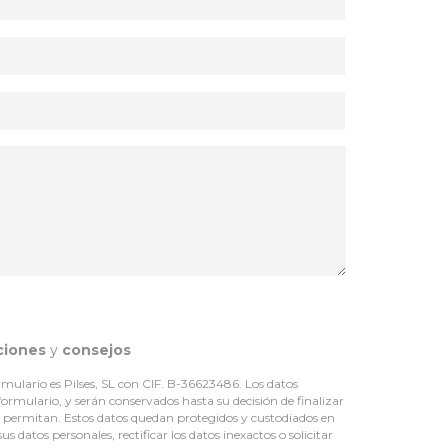
ciones
y
consejos
mulario es Pilses, SL con CIF. B-36623486. Los datos
 formulario, y serán conservados hasta su decisión de finalizar
lo permitan. Estos datos quedan protegidos y custodiados en
 datos personales, rectificar los datos inexactos o solicitar