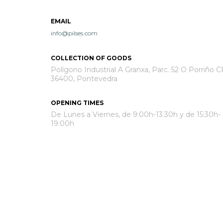
EMAIL
info@pilses.com
COLLECTION OF GOODS
Polígono Industrial A Granxa, Parc. 52 O Porriño C
36400, Pontevedra
OPENING TIMES
De Lunes a Viernes, de 9:00h-13:30h y de 15:30h-
19:00h