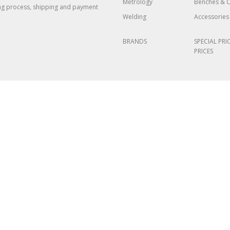
Metrology
Benches & C
ng process, shipping and payment
Welding
Accessories 
BRANDS
SPECIAL PRI
PRICES
dixitalización Industria 4.0”, cuxo resultado é promover a
nsolidación das PEME, mellorando o seu financiamento, tecnoloxía e
o FEDER Galicia
2014-2020
| Conseguir un tecido empresarial máis