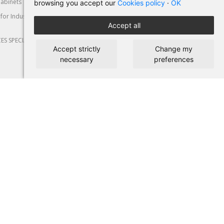
abinets
Machine-Tools
Cut & Deformation
browsing you accept our
Cookies policy
·
OK
for Industry
Personal Protective
Automotive
Accept all
Equipment
CES SPECIAL
Accept strictly
Change my
necessary
preferences