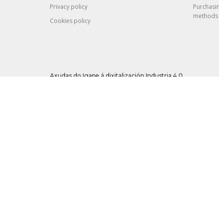
Privacy policy
Purchasi
methods
Cookies policy
Axudas do Igape á dixitalización Industria 4.0
Esta empresa foi beneficiaria dunha axuda do programa do IGAPE “
transformación dixital da empresa e favorecer o crecemento e co
acceso a servizos de apoio avanzados.
Operación cofinanciada pola Unión Europea | Programa Operativ
competitivo | Unha maneira de facer Europa