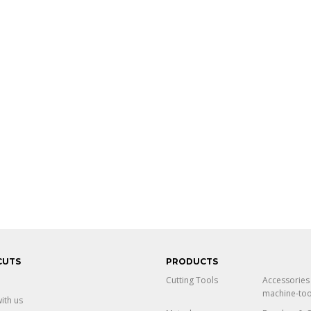
CUTS
PRODUCTS
Cutting Tools
Accessories
machine-too
ith us