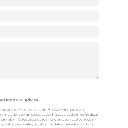
otions
and
advice
mulario es Pilses, SL con CIF. B-36623486. Los datos
 formulario, y serán conservados hasta su decisión de finalizar
lo permitan. Estos datos quedan protegidos y custodiados en
 datos personales, rectificar los datos inexactos o solicitar