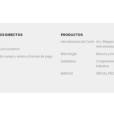
OS DIRECTOS
PRODUCTOS
s
Herramientas de Corte
Acc. Máquin
Herramient
 con nosotros
Metrología
Bancos y Ar
de compra, envíos y formas de pago
Soldadura
Complement
Industria
MARCAS
SPECIAL PRI