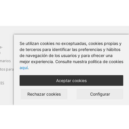
Se utilizan cookies no exceptuadas, cookies propias y
a-
Abrasión
Herramientas Manuales
de terceros para identificar las preferencias y hábitos
a
de navegación de los usuarios y para ofrecer una
marios
Máquina-Herramienta
Corte y Deformación
mejor experiencia. Consulte nuestra política de cookies
aquí
.
os para
Seguridad Laboral
Automoción
Aceptar cookies
CES
Rechazar cookies
Configurar