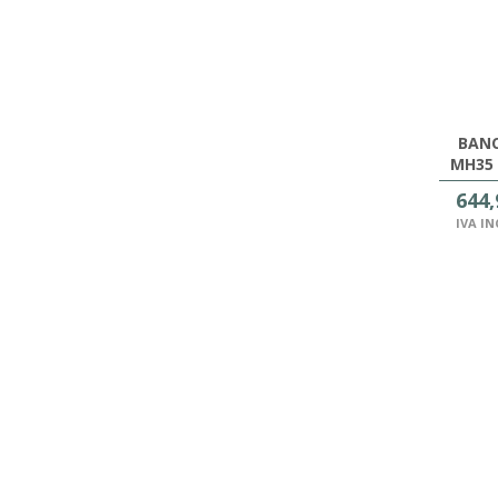
BANC
MH35 
ROBUS
644,
IVA I