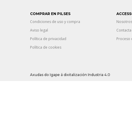
COMPRAR EN PILSES
ACCESS
Condiciones de uso y compra
Nosotro
Aviso legal
Contacta
Política de privacidad
Proceso 
Política de cookies
Axudas do Igape á dixitalización Industria 4.0
Esta empresa foi beneficiaria dunha axuda do programa do IGAPE “
transformación dixital da empresa e favorecer o crecemento e co
acceso a servizos de apoio avanzados.