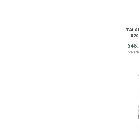
TALA
B20
646,
IVA I