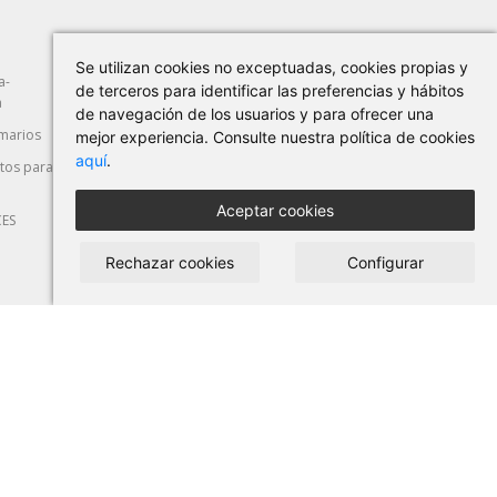
Se utilizan cookies no exceptuadas, cookies propias y
a-
Abrasión
Herramientas Manuales
de terceros para identificar las preferencias y hábitos
a
de navegación de los usuarios y para ofrecer una
marios
Máquina-Herramienta
Corte y Deformación
mejor experiencia. Consulte nuestra política de cookies
aquí
.
os para
Seguridad Laboral
Automoción
Aceptar cookies
CES
Rechazar cookies
Configurar