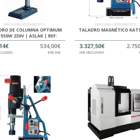
MÁQUINA-HERRAMIENTA
MÁQUINA-HERRAMIENTA
DRO DE COLUMNA OPTIMUM
TALADRO MAGNÉTICO KATS
 550W 230V | ASLAK | REF:
3008201
14€
534,00€
3.327,50€
2.75
NCLUIDO
SIN IVA
IVA INCLUIDO