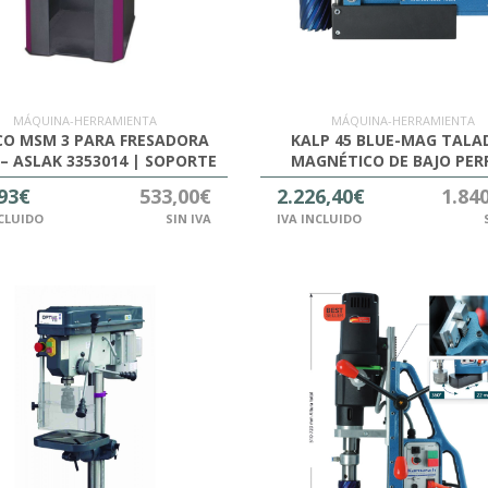
MÁQUINA-HERRAMIENTA
MÁQUINA-HERRAMIENTA
O MSM 3 PARA FRESADORA
KALP 45 BLUE-MAG TALA
– ASLAK 3353014 | SOPORTE
MAGNÉTICO DE BAJO PERF
TO Y PRECISO PARA FRESADO
KARNASCH 208031010
93€
533,00€
2.226,40€
1.84
NCLUIDO
SIN IVA
IVA INCLUIDO