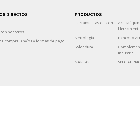
OS DIRECTOS
PRODUCTOS
s
Herramientas de Corte
Acc. Máquin
Herramient
 con nosotros
Metrología
Bancos y Ar
de compra, envíos y formas de pago
Soldadura
Complement
Industria
MARCAS
SPECIAL PRI
dixitalización Industria 4.0”, cuxo resultado é promover a
nsolidación das PEME, mellorando o seu financiamento, tecnoloxía e