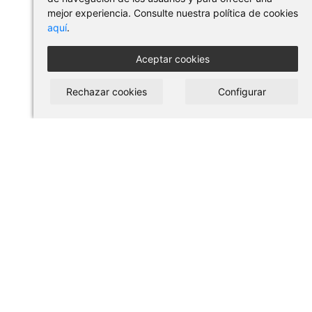
mejor experiencia. Consulte nuestra política de cookies
aquí
.
Aceptar cookies
Rechazar cookies
Configurar
COMPRAR EN PILSES
Condiciones de uso y compra
Aviso legal
Política de privacidad
Política de cookies
ACCESSOS DIRECTOS