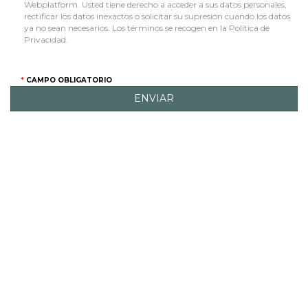
Webplatform. Usted tiene derecho a acceder a sus datos personales,
rectificar los datos inexactos o solicitar su supresión cuando los datos
ya no sean necesarios. Los términos se recogen en la Política de
Privacidad.
CAMPO OBLIGATORIO
ENVIAR