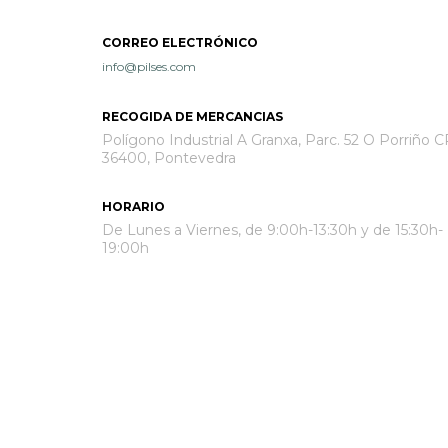
CORREO ELECTRÓNICO
info@pilses.com
RECOGIDA DE MERCANCIAS
Polígono Industrial A Granxa, Parc. 52 O Porriño C
36400, Pontevedra
HORARIO
De Lunes a Viernes, de 9:00h-13:30h y de 15:30h-
19:00h