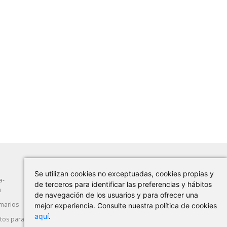
Se utilizan cookies no exceptuadas, cookies propias y
a-
Abrasión
Herramientas Manuales
de terceros para identificar las preferencias y hábitos
a
de navegación de los usuarios y para ofrecer una
marios
Máquina-Herramienta
Corte y Deformación
mejor experiencia. Consulte nuestra política de cookies
aquí
.
os para
Seguridad Laboral
Automoción