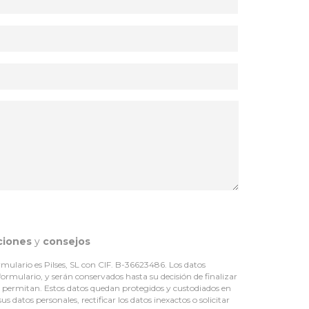
ciones
y
consejos
mulario es Pilses, SL con CIF. B-36623486. Los datos
 formulario, y serán conservados hasta su decisión de finalizar
lo permitan. Estos datos quedan protegidos y custodiados en
 datos personales, rectificar los datos inexactos o solicitar