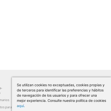
Se utilizan cookies no exceptuadas, cookies propias y
a-
Abrasión
Herramientas Manuales
de terceros para identificar las preferencias y hábitos
a
de navegación de los usuarios y para ofrecer una
marios
Máquina-Herramienta
Corte y Deformación
mejor experiencia. Consulte nuestra política de cookies
aquí
.
os para
Seguridad Laboral
Automoción