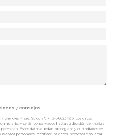
ciones
y
consejos
mulario es Pilses, SL con CIF. B-36623486. Los datos
 formulario, y serán conservados hasta su decisión de finalizar
lo permitan. Estos datos quedan protegidos y custodiados en
 datos personales, rectificar los datos inexactos o solicitar