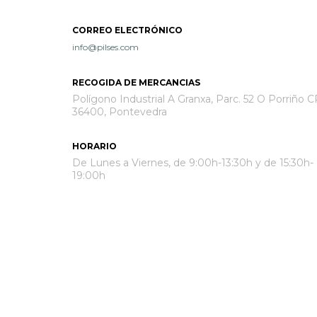
CORREO ELECTRÓNICO
info@pilses.com
RECOGIDA DE MERCANCIAS
Polígono Industrial A Granxa, Parc. 52 O Porriño C
36400, Pontevedra
HORARIO
De Lunes a Viernes, de 9:00h-13:30h y de 15:30h-
19:00h