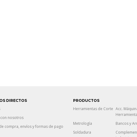
OS DIRECTOS
PRODUCTOS
s
Herramientas de Corte
Acc. Máquin
Herramient
 con nosotros
Metrología
Bancos y Ar
de compra, envíos y formas de pago
Soldadura
Complement