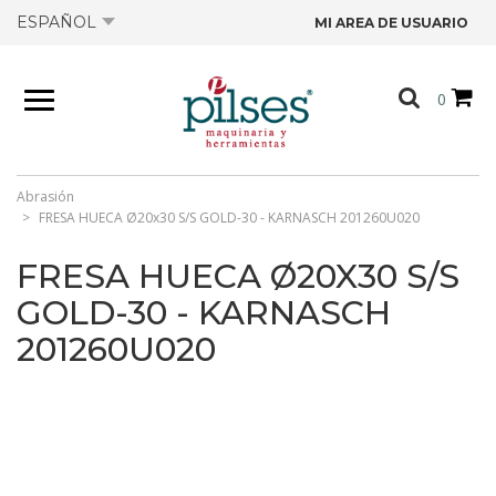
ESPAÑOL
MI AREA DE USUARIO
NOSOTROS
0
PRODUCTOS
TIENDA
Abrasión
FRESA HUECA Ø20x30 S/S GOLD-30 - KARNASCH 201260U020
OFERTAS
FRESA HUECA Ø20X30 S/S
GOLD-30 - KARNASCH
CATÁLOGOS
201260U020
CONTACTO
FICHAS TÉCNICAS