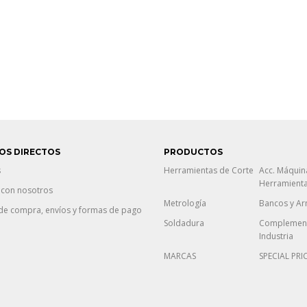
OS DIRECTOS
PRODUCTOS
s
Herramientas de Corte
Acc. Máquin
Herramient
 con nosotros
Metrología
Bancos y Ar
de compra, envíos y formas de pago
Soldadura
Complement
Industria
MARCAS
SPECIAL PRI