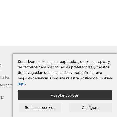
Se utilizan cookies no exceptuadas, cookies propias y
a-
Abrasión
Herramientas Manuales
de terceros para identificar las preferencias y hábitos
a
de navegación de los usuarios y para ofrecer una
marios
Máquina-Herramienta
Corte y Deformación
mejor experiencia. Consulte nuestra política de cookies
aquí
.
os para
Seguridad Laboral
Automoción
Aceptar cookies
CES
Rechazar cookies
Configurar