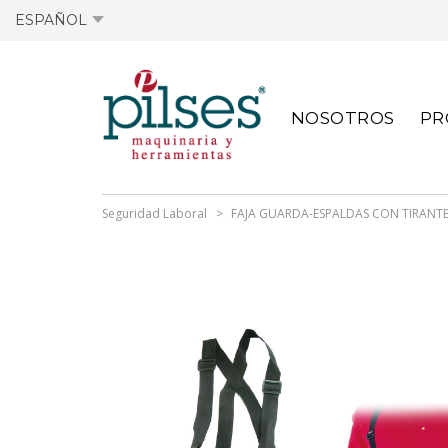
ESPAÑOL
OFERTAS ACTIVAS
FICHAS TÉCNICAS
OFERTAS ANTIGUA
FICHAS TÉCNICAS
NOSOTROS
PR
ACTIVAS
ANTERIORES
Seguridad Laboral
FAJA GUARDA-ESPALDAS CON TIRANTE