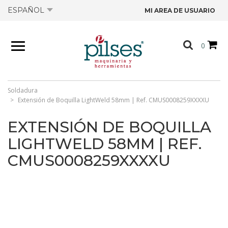
ESPAÑOL
MI AREA DE USUARIO
NOSOTROS
0
PRODUCTOS
TIENDA
Soldadura
Extensión de Boquilla LightWeld 58mm | Ref. CMUS0008259XXXXU
OFERTAS
EXTENSIÓN DE BOQUILLA
LIGHTWELD 58MM | REF.
CATÁLOGOS
CMUS0008259XXXXU
CONTACTO
FICHAS TÉCNICAS