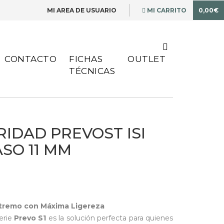
MI AREA DE USUARIO
MI CARRITO
0,00€
CONTACTO
FICHAS
OUTLET
TÉCNICAS
IDAD PREVOST ISI
PASO 11 MM
xtremo con Máxima Ligereza
erie
Prevo S1
es la solución perfecta para quienes