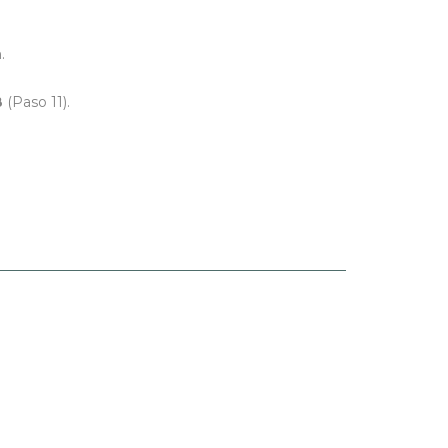
.
B
(Paso 11).