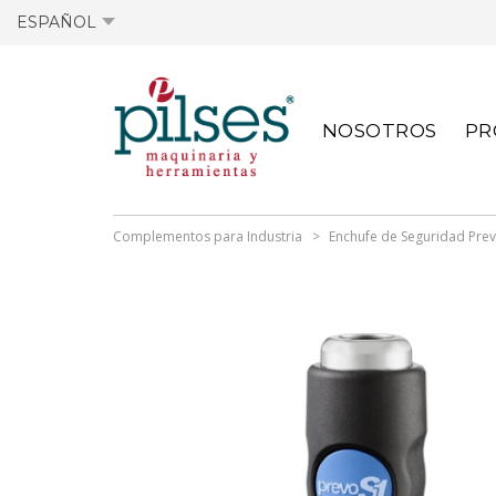
ESPAÑOL
OFERTAS ACTIVAS
FICHAS TÉCNICAS
OFERTAS ANTIGUA
FICHAS TÉCNICAS
NOSOTROS
PR
ACTIVAS
ANTERIORES
Complementos para Industria
Enchufe de Seguridad Prev