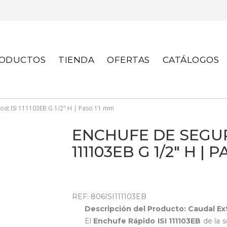
S
ODUCTOS
TIENDA
OFERTAS
CATÁLOGOS
ost ISI 111103EB G 1/2" H | Paso 11 mm
ENCHUFE DE SEGUR
111103EB G 1/2" H | 
REF: 806ISI111103EB
Descripción del Producto: Caudal E
El
Enchufe Rápido ISI 111103EB
de la s