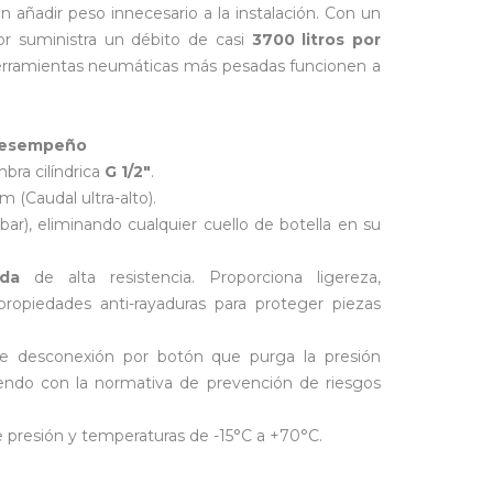
 añadir peso innecesario a la instalación. Con un
or suministra un débito de casi
3700 litros por
 herramientas neumáticas más pesadas funcionen a
 Desempeño
ra cilíndrica
G 1/2"
.
 (Caudal ultra-alto).
bar), eliminando cualquier cuello de botella en su
ida
de alta resistencia. Proporciona ligereza,
propiedades anti-rayaduras para proteger piezas
 desconexión por botón que purga la presión
liendo con la normativa de prevención de riesgos
 presión y temperaturas de -15°C a +70°C.