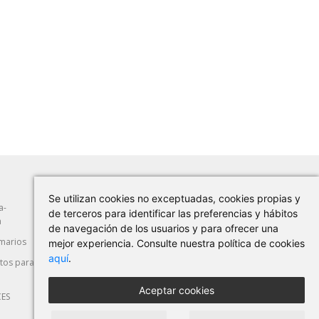
Se utilizan cookies no exceptuadas, cookies propias y
a-
Abrasión
Herramientas Manuales
de terceros para identificar las preferencias y hábitos
a
de navegación de los usuarios y para ofrecer una
marios
Máquina-Herramienta
Corte y Deformación
mejor experiencia. Consulte nuestra política de cookies
aquí
.
os para
Seguridad Laboral
Automoción
Aceptar cookies
CES