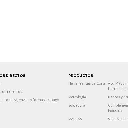
OS DIRECTOS
PRODUCTOS
s
Herramientas de Corte
Acc. Máquin
Herramient
 con nosotros
Metrología
Bancos y Ar
de compra, envíos y formas de pago
Soldadura
Complement
Industria
MARCAS
SPECIAL PRI