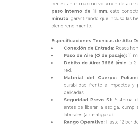
necesitan el máximo volumen de aire sin
paso interno de 11 mm
, este conect
minuto
, garantizando que incluso las
pleno rendimiento.
Especificaciones Técnicas de Alto
Conexión de Entrada:
Rosca hemb
Paso de Aire (Ø de pasaje):
11 mm
Débito de Aire:
3686 l/min
(a 6 
red.
Material del Cuerpo:
Poliam
durabilidad frente a impactos y 
delicadas.
Seguridad Prevo S1:
Sistema de
antes de liberar la espiga, cump
laborales (anti-latigazo).
Rango Operativo:
Hasta 12 bar de