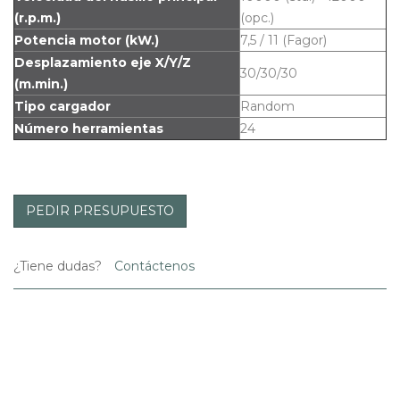
(r.p.m.)
(opc.)
Potencia motor (kW.)
7,5 / 11 (Fagor)
Desplazamiento eje X/Y/Z
30/30/30
(m.min.)
Tipo cargador
Random
Número herramientas
24
PEDIR PRESUPUESTO
¿Tiene dudas?
Contáctenos