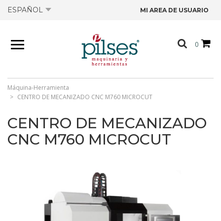
ESPAÑOL
MI AREA DE USUARIO
NOSOTROS
0
PRODUCTOS
TIENDA
Máquina-Herramienta
CENTRO DE MECANIZADO CNC M760 MICROCUT
OFERTAS
CENTRO DE MECANIZADO
CNC M760 MICROCUT
CATÁLOGOS
CONTACTO
FICHAS TÉCNICAS