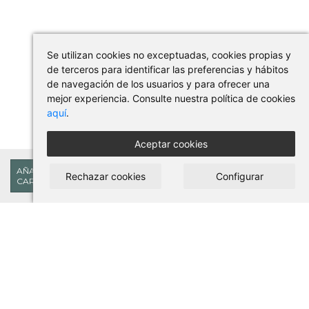
Se utilizan cookies no exceptuadas, cookies propias y
de terceros para identificar las preferencias y hábitos
de navegación de los usuarios y para ofrecer una
mejor experiencia. Consulte nuestra política de cookies
aquí
.
Aceptar cookies
91,96€
AÑADIR AL
Rechazar cookies
Configurar
CARRITO
COMPRAR EN PILSES
Condiciones de uso y compra
Aviso legal