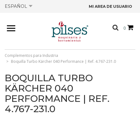
ESPAÑOL
MI AREA DE USUARIO
NOSOTROS
0
PRODUCTOS
TIENDA
Complementos para Industria
Boquilla Turbo Kärcher 040 Performance | Ref. 4.767-231.0
OFERTAS
BOQUILLA TURBO
KÄRCHER 040
CATÁLOGOS
PERFORMANCE | REF.
4.767-231.0
CONTACTO
FICHAS TÉCNICAS